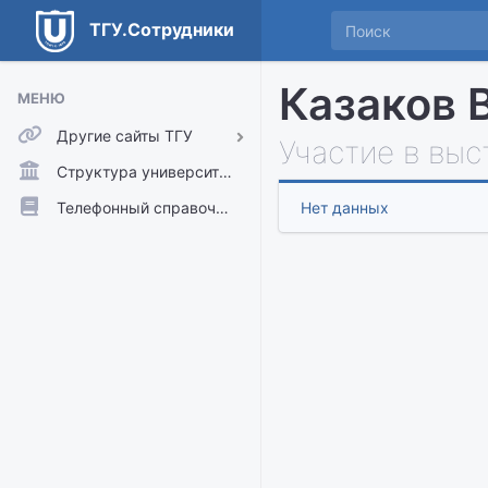
ТГУ.Сотрудники
Казаков 
МЕНЮ
Другие сайты ТГУ
Участие в выс
ТГУ.Аккаунты
Структура университета
ТГУ.Расписание
Телефонный справочник
Нет данных
Главный сайт ТГУ
Moodle