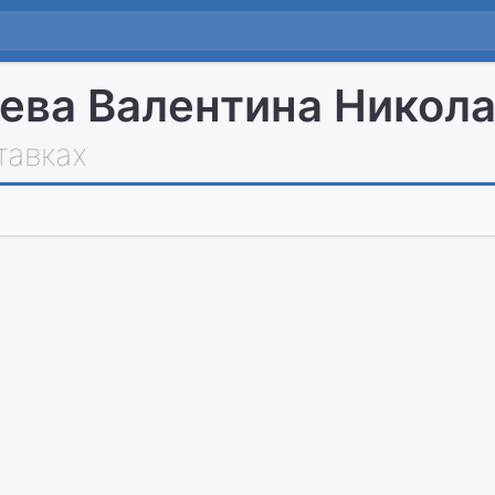
ева Валентина Никол
тавках