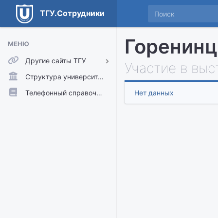
ТГУ.Сотрудники
Горенинц
МЕНЮ
Другие сайты ТГУ
Участие в выс
ТГУ.Аккаунты
Структура университета
ТГУ.Расписание
Телефонный справочник
Нет данных
Главный сайт ТГУ
Moodle