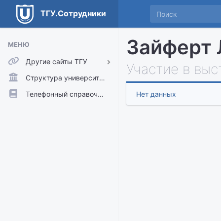
ТГУ.Сотрудники
Зайферт 
МЕНЮ
Другие сайты ТГУ
Участие в выс
ТГУ.Аккаунты
Структура университета
ТГУ.Расписание
Телефонный справочник
Нет данных
Главный сайт ТГУ
Moodle