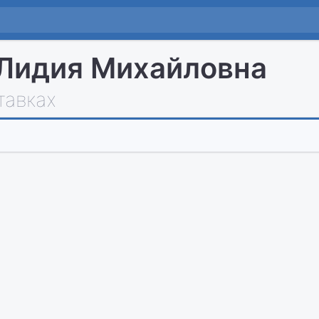
Лидия Михайловна
тавках