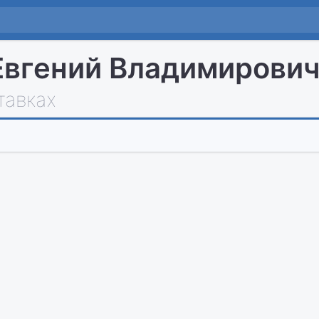
Евгений Владимирови
тавках