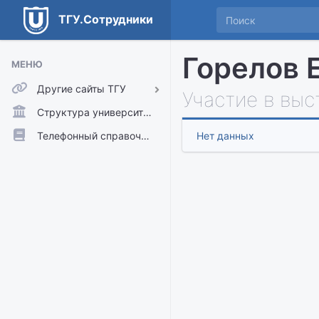
ТГУ.Сотрудники
Горелов 
МЕНЮ
Другие сайты ТГУ
Участие в выс
ТГУ.Аккаунты
Структура университета
ТГУ.Расписание
Телефонный справочник
Нет данных
Главный сайт ТГУ
Moodle