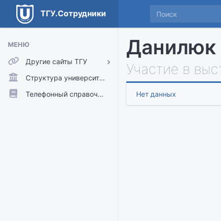
ТГУ.Сотрудники
Данилюк
МЕНЮ
Другие сайты ТГУ
Участие в выс
ТГУ.Аккаунты
Структура университета
ТГУ.Расписание
Телефонный справочник
Нет данных
Главный сайт ТГУ
Moodle