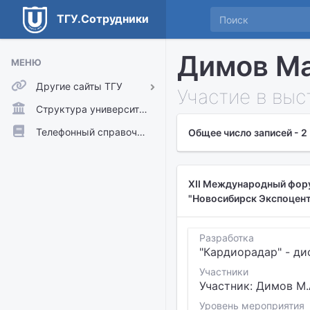
ТГУ.Сотрудники
Димов М
МЕНЮ
Другие сайты ТГУ
Участие в выс
ТГУ.Аккаунты
Структура университета
ТГУ.Расписание
Телефонный справочник
Общее число записей - 2
Главный сайт ТГУ
Moodle
XII Международный фор
"Новосибирск Экспоцентр
Разработка
"Кардиорадар" - д
Участники
Участник: Димов М.
Уровень мероприятия