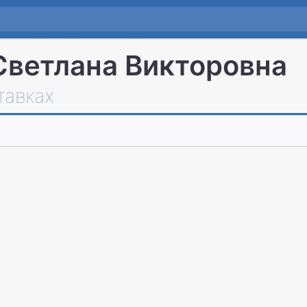
Светлана Викторовна
тавках