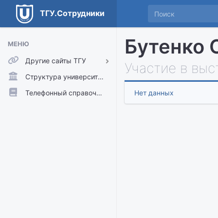
ТГУ.Сотрудники
Бутенко 
МЕНЮ
Другие сайты ТГУ
Участие в выс
ТГУ.Аккаунты
Структура университета
ТГУ.Расписание
Телефонный справочник
Нет данных
Главный сайт ТГУ
Moodle