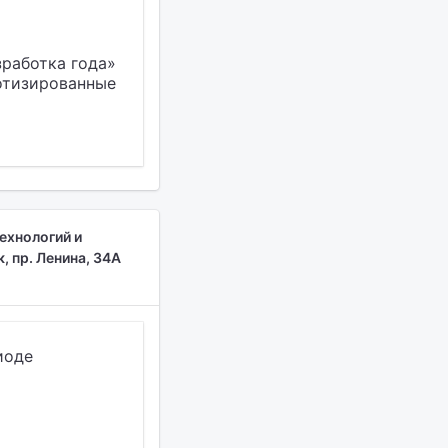
работка года»
отизированные
ехнологий и
, пр. Ленина, 34А
иоде