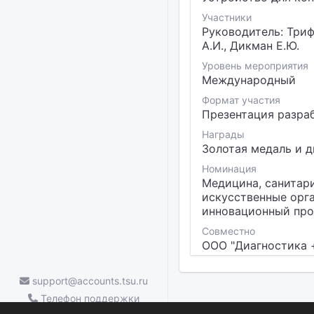
Участники
Руководитель: Трифо
А.И., Дикман Е.Ю.
Уровень мероприятия
Международный
Формат участия
Презентация разра
Награды
Золотая медаль и д
Номинация
Медицина, санитари
искусственные орга
инновационный прое
Совместно
ООО "Диагностика 
support@accounts.tsu.ru
Телефон поддержки
ТГУ.Аккаунты — (3822) 785-669