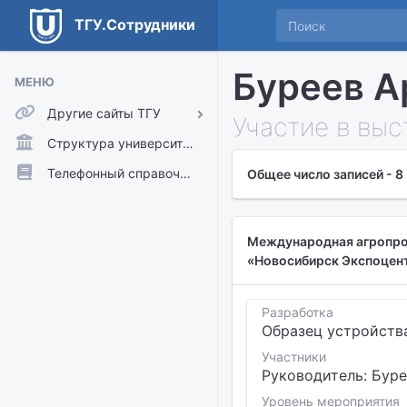
ТГУ.Сотрудники
Буреев А
МЕНЮ
Другие сайты ТГУ
Участие в выс
ТГУ.Аккаунты
Структура университета
ТГУ.Расписание
Телефонный справочник
Общее число записей - 8
Главный сайт ТГУ
Moodle
Международная агропром
«Новосибирск Экспоцентр
Разработка
Образец устройств
Участники
Руководитель: Буре
Уровень мероприятия