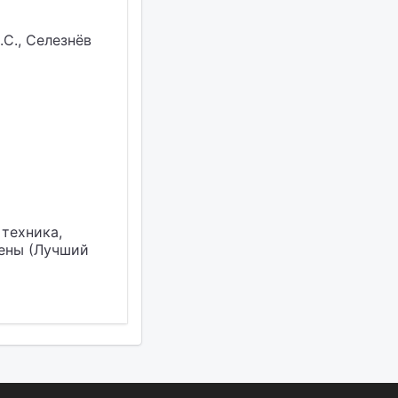
.С., Селезнёв
техника,
иены (Лучший