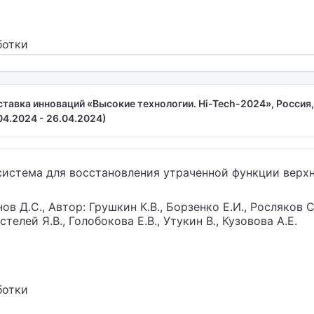
ботки
авка инноваций «Высокие технологии. Hi-Tech-2024», Россия,
4.2024 - 26.04.2024)
система для восстановления утраченной функции верх
в Д.С., Автор: Грушкин К.В., Борзенко Е.И., Росляков 
остелей Я.В., Голобокова Е.В., Утукин В., Кузовова А.Е.
ботки