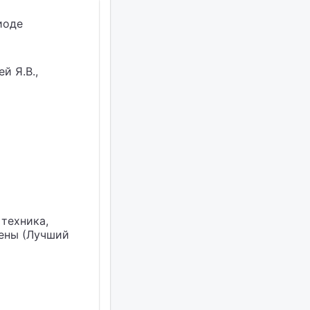
иоде
й Я.В.,
техника,
иены (Лучший