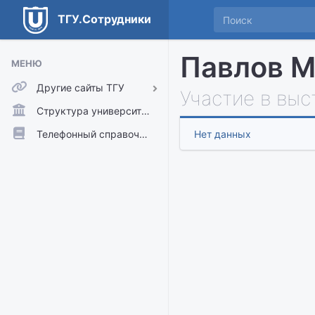
ТГУ.Сотрудники
Павлов М
МЕНЮ
Другие сайты ТГУ
Участие в выс
ТГУ.Аккаунты
Структура университета
ТГУ.Расписание
Телефонный справочник
Нет данных
Главный сайт ТГУ
Moodle