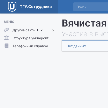
ТГУ.Сотрудники
Вячистая
МЕНЮ
Другие сайты ТГУ
Участие в выс
ТГУ.Аккаунты
Структура университета
ТГУ.Расписание
Телефонный справочник
Нет данных
Главный сайт ТГУ
Moodle