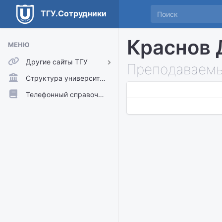
ТГУ.Сотрудники
Краснов 
МЕНЮ
Другие сайты ТГУ
Преподаваемы
ТГУ.Аккаунты
Структура университета
ТГУ.Расписание
Телефонный справочник
Главный сайт ТГУ
Moodle