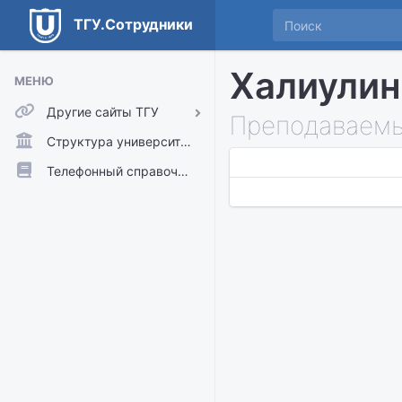
ТГУ.Сотрудники
Халиулин
МЕНЮ
Другие сайты ТГУ
Преподаваемы
ТГУ.Аккаунты
Структура университета
ТГУ.Расписание
Телефонный справочник
Главный сайт ТГУ
Moodle