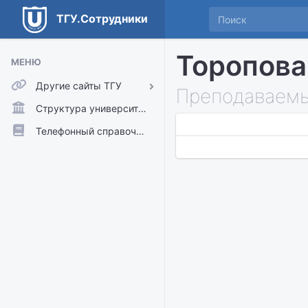
ТГУ.Сотрудники
Торопова
МЕНЮ
Другие сайты ТГУ
Преподаваемы
ТГУ.Аккаунты
Структура университета
ТГУ.Расписание
Телефонный справочник
Главный сайт ТГУ
Moodle