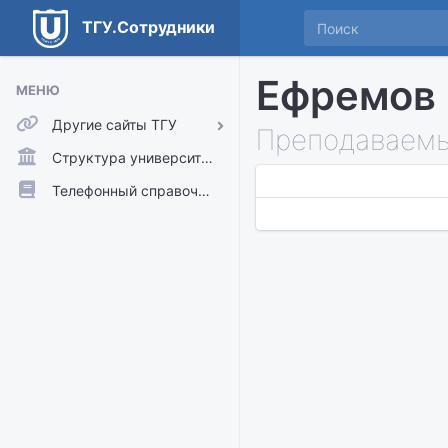
ТГУ.Сотрудники
Ефремов
МЕНЮ
Другие сайты ТГУ
Преподаваемы
ТГУ.Аккаунты
Структура университета
ТГУ.Расписание
Телефонный справочник
Главный сайт ТГУ
Moodle