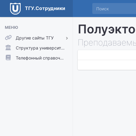
ТГУ.Сотрудники
Полуэкто
МЕНЮ
Другие сайты ТГУ
Преподаваемы
ТГУ.Аккаунты
Структура университета
ТГУ.Расписание
Телефонный справочник
Главный сайт ТГУ
Moodle