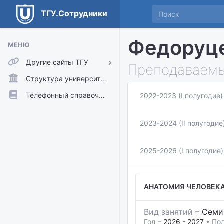
ТГУ.Сотрудники
Федоруце
МЕНЮ
Другие сайты ТГУ
Преподаваемы
ТГУ.Аккаунты
Структура университета
ТГУ.Расписание
Телефонный справочник
2022-2023 (I полугодие)
Главный сайт ТГУ
2023-2024 (II полугодие
Moodle
2025-2026 (I полугодие)
АНАТОМИЯ ЧЕЛОВЕК
Вид занятий
–
Семи
Год –
2026 - 2027
• Пол