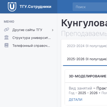
ТГУ.Сотрудники
Кунгулов
МЕНЮ
Другие сайты ТГУ
Преподаваемы
ТГУ.Аккаунты
Структура университета
ТГУ.Расписание
Телефонный справочник
2023-2024 (II полугодие
Главный сайт ТГУ
2025-2026 (II полугодие
Moodle
3D-МОДЕЛИРОВАНИЕ
Вид занятий
–
Прак
Год –
2025 - 2026
• По
ДЕТАЛИ