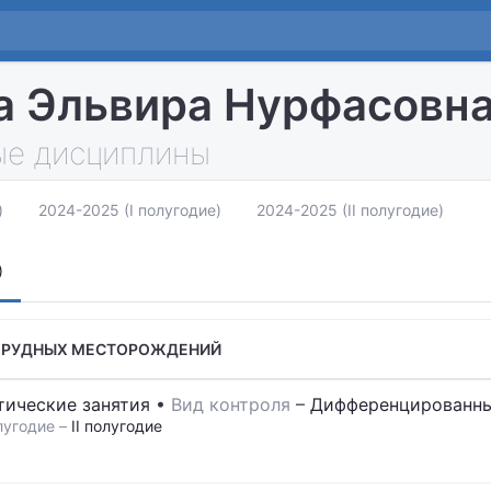
а Эльвира Нурфасовн
е дисциплины
)
2024-2025 (I полугодие)
2024-2025 (II полугодие)
)
 РУДНЫХ МЕСТОРОЖДЕНИЙ
тические занятия
•
Вид контроля
–
Дифференцированны
лугодие –
II полугодие