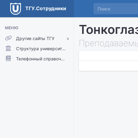
ТГУ.Сотрудники
Тонкогла
МЕНЮ
Другие сайты ТГУ
Преподаваемы
ТГУ.Аккаунты
Структура университета
ТГУ.Расписание
Телефонный справочник
Главный сайт ТГУ
Moodle