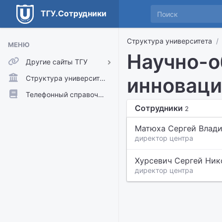
ТГУ.Сотрудники
Структура университета
МЕНЮ
Научно-о
Другие сайты ТГУ
ТГУ.Аккаунты
инноваци
Структура университета
ТГУ.Расписание
Телефонный справочник
Сотрудники
Главный сайт ТГУ
2
Moodle
Матюха Сергей Влад
директор центра
Хурсевич Сергей Ник
директор центра