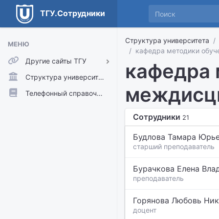
ТГУ.Сотрудники
Структура университета
МЕНЮ
кафедра методики обуч
Другие сайты ТГУ
кафедра 
ТГУ.Аккаунты
Структура университета
междисци
ТГУ.Расписание
Телефонный справочник
Главный сайт ТГУ
Сотрудники
21
Moodle
Будлова Тамара Юрь
старший преподаватель
Бурачкова Елена Вла
преподаватель
Горянова Любовь Ник
доцент