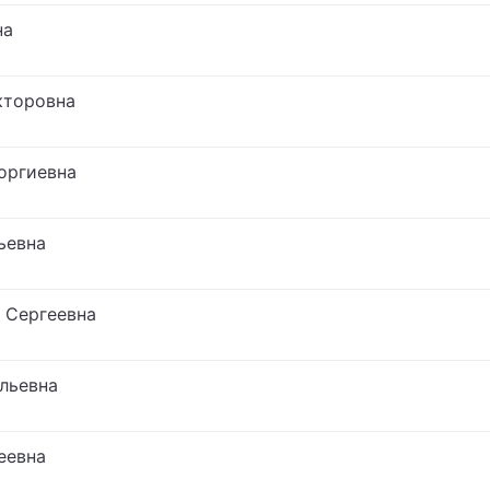
на
кторовна
оргиевна
ьевна
 Сергеевна
льевна
еевна