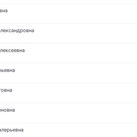
вна
Александровна
лексеевна
рьевна
говна
еновна
алерьевна