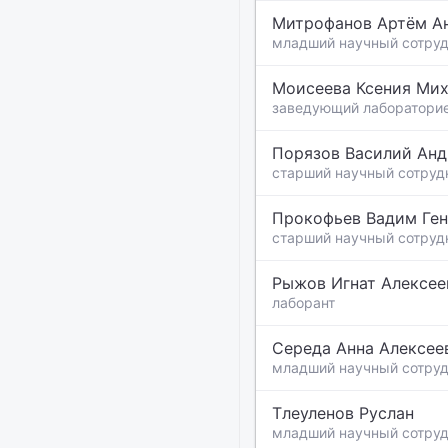
Митрофанов Артём А
младший научный сотру
Моисеева Ксения Ми
заведующий лаборатори
Порязов Василий Анд
старший научный сотруд
Прокофьев Вадим Ген
старший научный сотруд
Рыжов Игнат Алексее
лаборант
Середа Анна Алексее
младший научный сотру
Тлеуленов Руслан
младший научный сотру