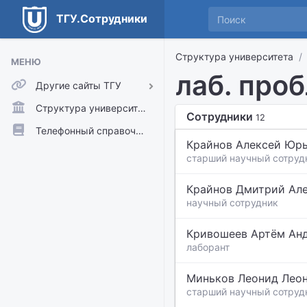
ТГУ.Сотрудники
Структура университета
МЕНЮ
лаб. про
Другие сайты ТГУ
ТГУ.Аккаунты
Структура университета
Сотрудники
12
ТГУ.Расписание
Телефонный справочник
Крайнов Алексей Юр
Главный сайт ТГУ
старший научный сотруд
Moodle
Крайнов Дмитрий Ал
научный сотрудник
Кривошеев Артём Ан
лаборант
Миньков Леонид Лео
старший научный сотруд