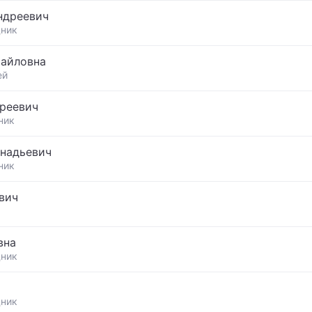
ндреевич
дник
хайловна
ей
реевич
ник
надьевич
ник
вич
вна
дник
дник