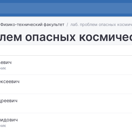
Физико-технический факультет
лаб. проблем опасных косми
блем опасных космиче
ьевич
ник
ексеевич
дреевич
нидович
ник