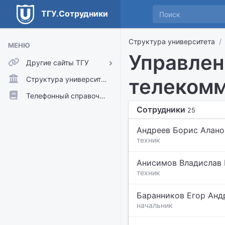
ТГУ.Сотрудники
Структура университета
МЕНЮ
Управлен
Другие сайты ТГУ
ТГУ.Аккаунты
телекомм
Структура университета
ТГУ.Расписание
Телефонный справочник
Сотрудники
Главный сайт ТГУ
25
Moodle
Андреев Борис Алано
техник
Анисимов Владислав
техник
Баранников Егор Анд
начальник