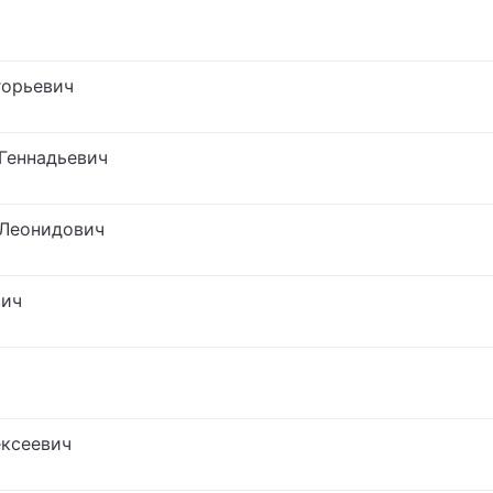
горьевич
Геннадьевич
 Леонидович
вич
ексеевич