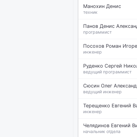
Манохин Денис
техник
Панов Денис Алексан
программист
Посохов Роман Игор
инженер
Руденко Сергей Нико
ведущий программист
Сюсин Олег Алексан
ведущий инженер
Терещенко Евгений В
инженер
Челядинов Евгений В
начальник отдела