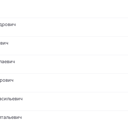
дрович
евич
лаевич
дрович
асильевич
итальевич