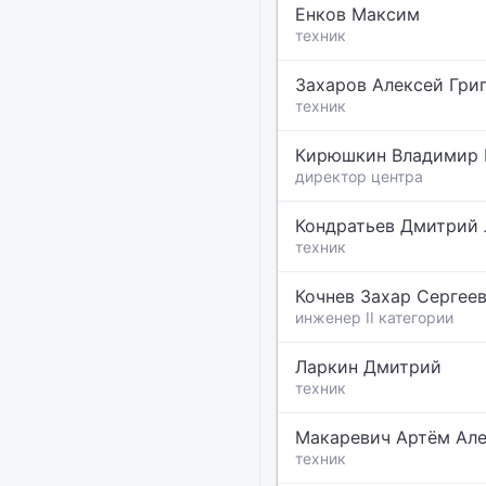
Енков Максим
техник
Захаров Алексей Гри
техник
Кирюшкин Владимир 
директор центра
Кондратьев Дмитрий
техник
Кочнев Захар Сергее
инженер II категории
Ларкин Дмитрий
техник
Макаревич Артём Ал
техник