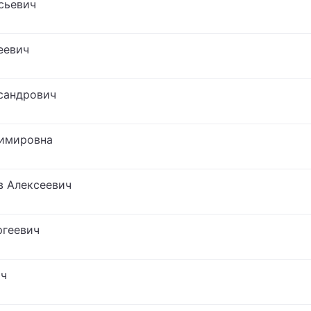
сьевич
еевич
сандрович
димировна
в Алексеевич
ргеевич
ич