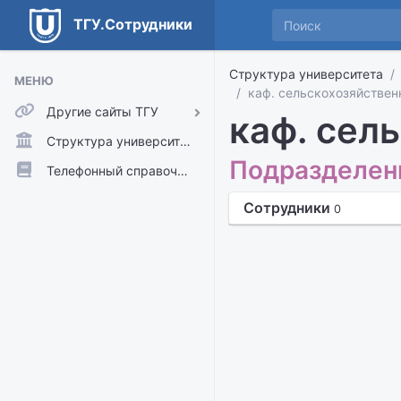
ТГУ.Сотрудники
Структура университета
МЕНЮ
каф. сельскохозяйствен
Другие сайты ТГУ
каф. сел
ТГУ.Аккаунты
Структура университета
Подразделени
ТГУ.Расписание
Телефонный справочник
Главный сайт ТГУ
Сотрудники
0
Moodle