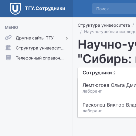
ТГУ.Сотрудники
Структура университета
МЕНЮ
Научно-учебная исследо
Другие сайты ТГУ
Научно-у
ТГУ.Аккаунты
Структура университета
"Сибирь:
ТГУ.Расписание
Телефонный справочник
Главный сайт ТГУ
Сотрудники
2
Moodle
Лемтюгова Ольга Дм
лаборант
Расколец Виктор Вл
лаборант