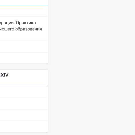
ерации. Практика
ысшего образования
ХXIV