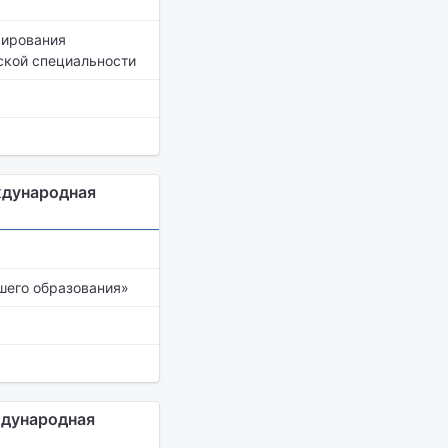
мирования
ской специальности
ждународная
шего образования»
ждународная