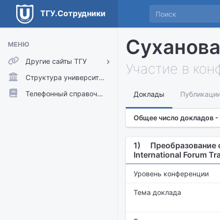
ТГУ.Сотрудники
Суханова
МЕНЮ
Другие сайты ТГУ
Участие в ко
ТГУ.Аккаунты
Структура университета
ТГУ.Расписание
Телефонный справочник
Доклады
Публикаци
Главный сайт ТГУ
Общее число докладов - 
Moodle
1)
Преобразование о
International Forum Tr
Уровень конференции
Тема доклада