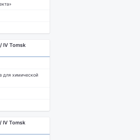
екта»
/ IV Tomsk
в для химической
 IV Tomsk