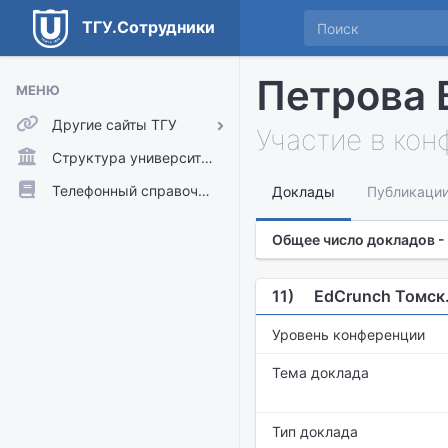
ТГУ.Сотрудники
Петрова 
МЕНЮ
Другие сайты ТГУ
Участие в ко
ТГУ.Аккаунты
Структура университета
ТГУ.Расписание
Телефонный справочник
Доклады
Публикаци
Главный сайт ТГУ
Общее число докладов -
Moodle
11)
EdCrunch Томск
Уровень конференции
Тема доклада
Тип доклада