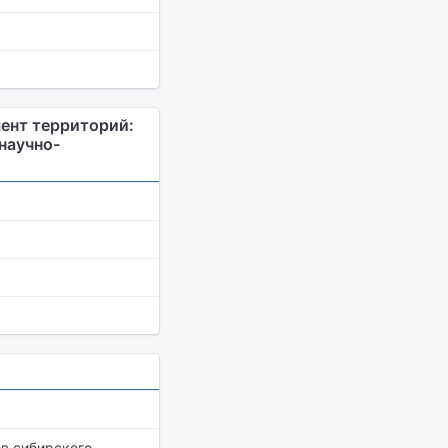
ент территорий:
научно-
в сибирского