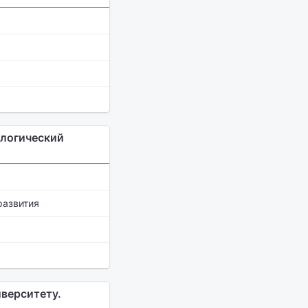
ологический
развития
иверситету.