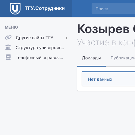
ТГУ.Сотрудники
Козырев 
МЕНЮ
Другие сайты ТГУ
Участие в ко
ТГУ.Аккаунты
Структура университета
ТГУ.Расписание
Телефонный справочник
Доклады
Публикаци
Главный сайт ТГУ
Moodle
Нет данных