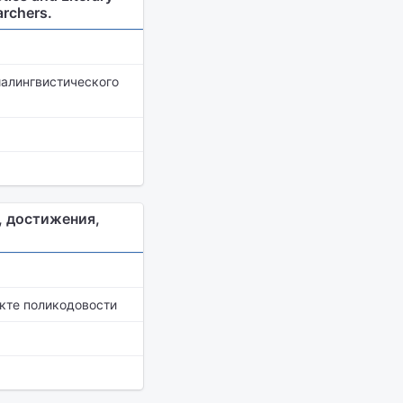
archers.
иалингвистического
, достижения,
екте поликодовости