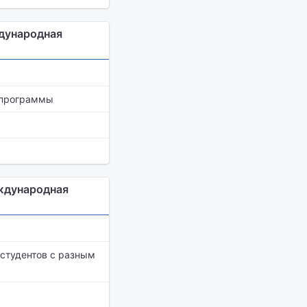
дународная
 программы
ждународная
студентов с разным