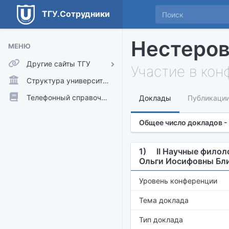
ТГУ.Сотрудники
Нестеров
МЕНЮ
Другие сайты ТГУ
Участие в ко
ТГУ.Аккаунты
Структура университета
ТГУ.Расписание
Телефонный справочник
Доклады
Публикаци
Главный сайт ТГУ
Общее число докладов -
Moodle
1)
II Научные филол
Ольги Иосифовны Бл
Уровень конференции
Тема доклада
Тип доклада