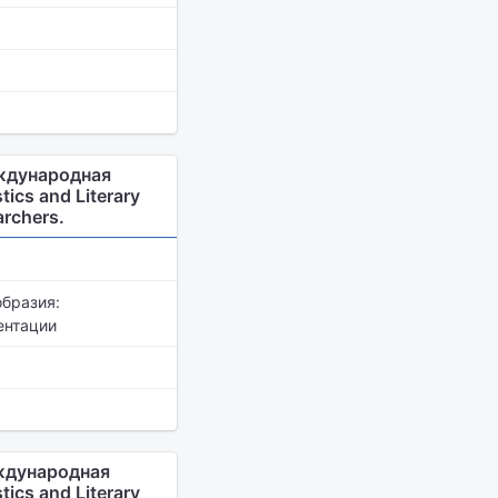
еждународная
ics and Literary
archers.
образия:
ентации
еждународная
ics and Literary