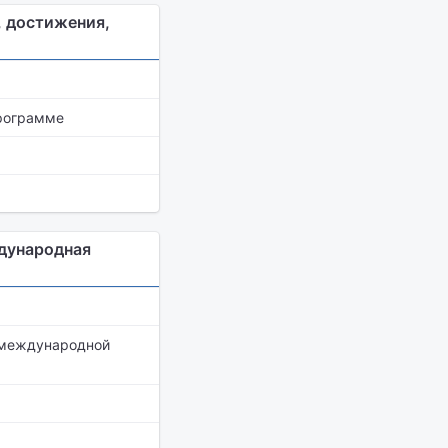
, достижения,
программе
дународная
е международной