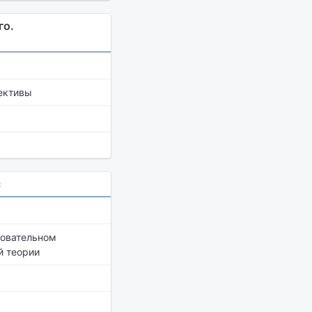
го.
ективы
с
зовательном
й теории