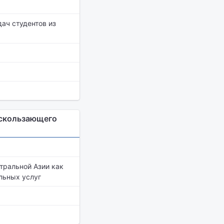
дач студентов из
ускользающего
тральной Азии как
льных услуг