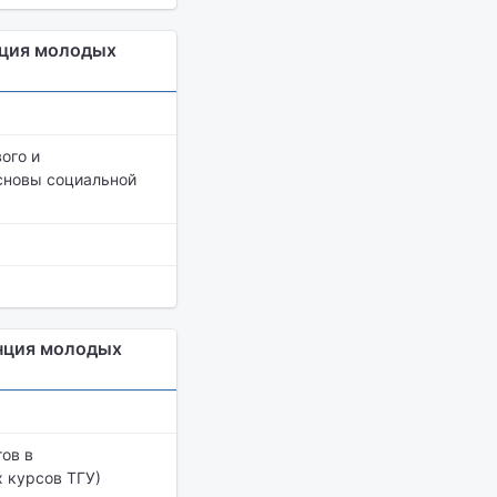
нция молодых
ого и
основы социальной
нция молодых
ов в
 курсов ТГУ)