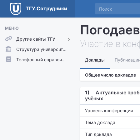
ТГУ.Сотрудники
Погодаев
МЕНЮ
Другие сайты ТГУ
Участие в ко
ТГУ.Аккаунты
Структура университета
ТГУ.Расписание
Телефонный справочник
Доклады
Публикаци
Главный сайт ТГУ
Общее число докладов -
Moodle
1)
Актуальные проб
учёных
Уровень конференции
Тема доклада
Тип доклада