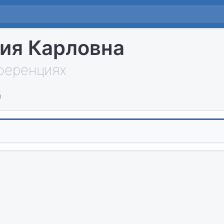
ия Карловна
нференциях
и