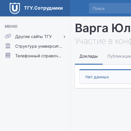
ТГУ.Сотрудники
Варга Юл
МЕНЮ
Другие сайты ТГУ
Участие в ко
ТГУ.Аккаунты
Структура университета
ТГУ.Расписание
Телефонный справочник
Доклады
Публикаци
Главный сайт ТГУ
Moodle
Нет данных