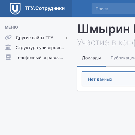
ТГУ.Сотрудники
Шмырин 
МЕНЮ
Другие сайты ТГУ
Участие в ко
ТГУ.Аккаунты
Структура университета
ТГУ.Расписание
Телефонный справочник
Доклады
Публикаци
Главный сайт ТГУ
Moodle
Нет данных