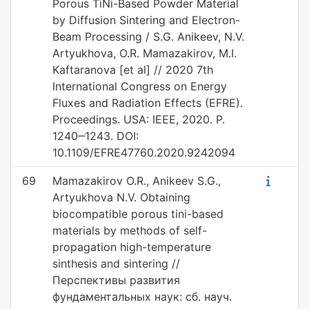
Porous TiNi-Based Powder Material
by Diffusion Sintering and Electron-
Beam Processing / S.G. Anikeev, N.V.
Artyukhova, O.R. Mamazakirov, M.I.
Kaftaranova [et al] // 2020 7th
International Congress on Energy
Fluxes and Radiation Effects (EFRE).
Proceedings. USA: IEEE, 2020. P.
1240‒1243. DOI:
10.1109/EFRE47760.2020.9242094
69
Mamazakirov O.R., Anikeev S.G.,
Artyukhova N.V. Obtaining
biocompatible porous tini-based
materials by methods of self-
propagation high-temperature
sinthesis and sintering //
Перспективы развития
фундаментальных наук: сб. науч.