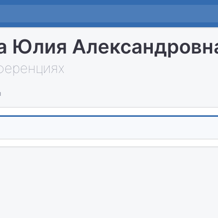
а Юлия Александровн
нференциях
и