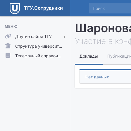
ТГУ.Сотрудники
Шаронов
МЕНЮ
Другие сайты ТГУ
Участие в ко
ТГУ.Аккаунты
Структура университета
ТГУ.Расписание
Телефонный справочник
Доклады
Публикаци
Главный сайт ТГУ
Moodle
Нет данных