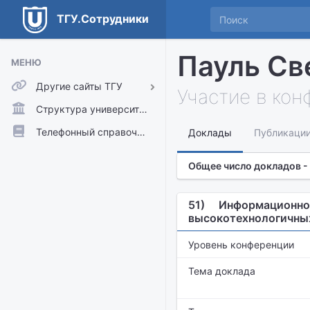
ТГУ.Сотрудники
Пауль Св
МЕНЮ
Другие сайты ТГУ
Участие в ко
ТГУ.Аккаунты
Структура университета
ТГУ.Расписание
Телефонный справочник
Доклады
Публикаци
Главный сайт ТГУ
Общее число докладов -
Moodle
51)
Информационно-
высокотехнологичных
Уровень конференции
Тема доклада