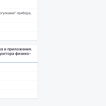
огулками" прибора,
ка и приложения.
доктора физико-