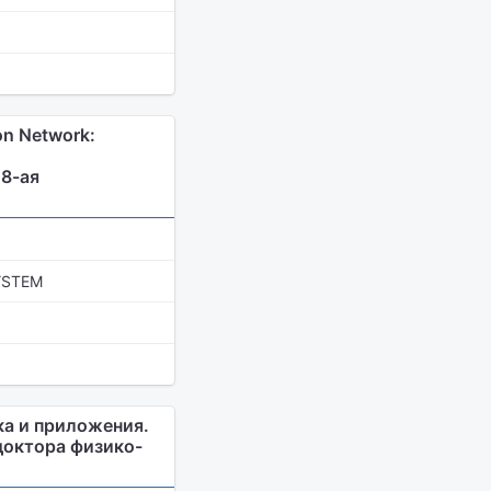
on Network:
18-ая
YSTEM
ка и приложения.
доктора физико-