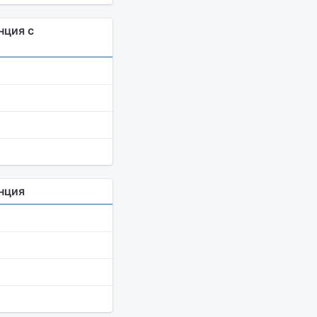
нция с
нция