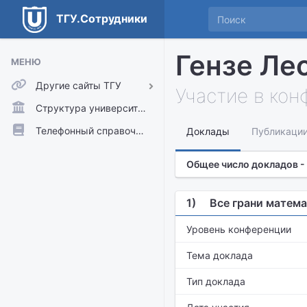
ТГУ.Сотрудники
Гензе Ле
МЕНЮ
Другие сайты ТГУ
Участие в ко
ТГУ.Аккаунты
Структура университета
ТГУ.Расписание
Телефонный справочник
Доклады
Публикаци
Главный сайт ТГУ
Общее число докладов -
Moodle
1)
Все грани матема
Уровень конференции
Тема доклада
Тип доклада