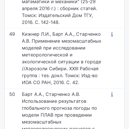
математики и механики" (25-29
апреля 2016 г.) : сборник статей.
Томск: Издательский Дом ТГУ,
2016. С. 142-148.
49
Кижнер Л.И., Барт А.А., Старченко
А.В. Применение мезомасштабных
моделей при исследовании
метеорологической и
экологической ситуации в городе
//Аэрозоли Сибири. XXIII Рабочая
группа : тез. докл. Томск: Изд-во
ИОА СО РАН, 2016. С. 42.
50
Барт А.А., Старченко А.В.
Использование результатов
глобального прогноза погоды по
модели ПЛАВ при проведении
мезомасштабных
метеорологических расчетов с