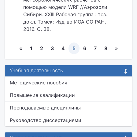
помощью модели WRF //Аэрозоли
Сибири. XXIII Рабочая группа : тез.
докл. Томск: Изд-во ИОА СО РАН,
2016. С. 38.
«
1
2
3
4
5
6
7
8
»
Учебная деятельность
Методические пособия
Повышение квалификации
Преподаваемые дисциплины
Руководство диссертациями