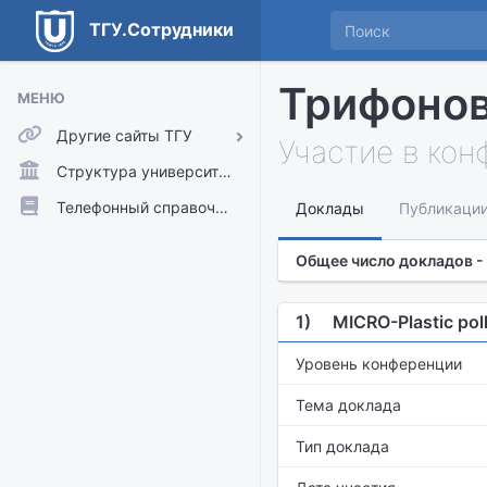
ТГУ.Сотрудники
Трифонов
МЕНЮ
Другие сайты ТГУ
Участие в ко
ТГУ.Аккаунты
Структура университета
ТГУ.Расписание
Телефонный справочник
Доклады
Публикаци
Главный сайт ТГУ
Общее число докладов -
Moodle
1)
MICRO-Plastic poll
Уровень конференции
Тема доклада
Тип доклада