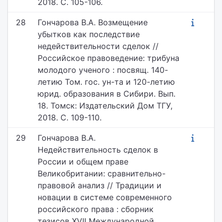
2018. С. 105-106.
28
Гончарова В.А. Возмещение
убытков как последствие
недействительности сделок //
Российское правоведение: трибуна
молодого ученого : посвящ. 140-
летию Том. гос. ун-та и 120-летию
юрид. образования в Сибири. Вып.
18. Томск: Издательский Дом ТГУ,
2018. С. 109-110.
29
Гончарова В.А.
Недействительность сделок в
России и общем праве
Великобритании: сравнительно-
правовой анализ // Традиции и
новации в системе современного
российского права : сборник
тезисов XVII Международной