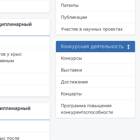
Патенты
Публикации
сциплинарный
Участие в научных проектах
Конкурсная деятельность
ов у крыс
Конкурсы
сивным
Выставки
Достижения
Концерты
Программа повышения
циплинарный
конкурентоспособности
ыс после