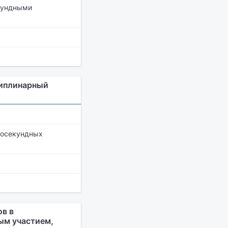
кундными
циплинарный
носекундных
ов в
ым участием,