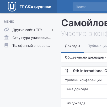
ТГУ.Сотрудники
Самойлов
МЕНЮ
Другие сайты ТГУ
Участие в ко
ТГУ.Аккаунты
Структура университета
ТГУ.Расписание
Телефонный справочник
Доклады
Публикаци
Главный сайт ТГУ
Общее число докладов -
Moodle
1)
9th International 
Уровень конференции
Тема доклада
Тип доклада