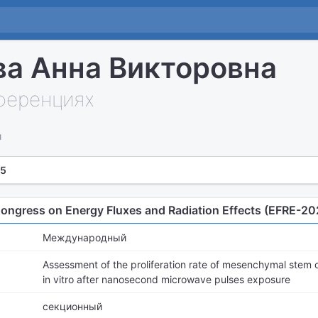
а Анна Викторовна
нференциях
и
 5
Congress on Energy Fluxes and Radiation Effects (EFRE-20
Международный
Assessment of the proliferation rate of mesenchymal stem c
in vitro after nanosecond microwave pulses exposure
секционный