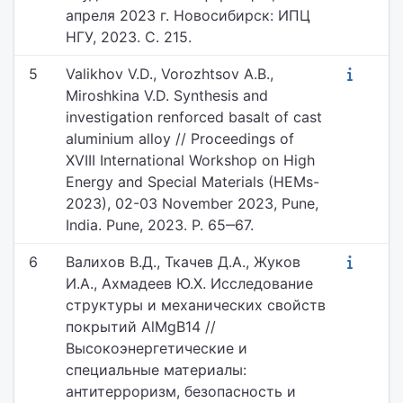
апреля 2023 г. Новосибирск: ИПЦ
НГУ, 2023. С. 215.
5
Valikhov V.D., Vorozhtsov A.B.,
Miroshkina V.D. Synthesis and
investigation renforced basalt of cast
aluminium alloy // Proceedings of
XVIII International Workshop on High
Energy and Special Materials (HEMs-
2023), 02-03 November 2023, Pune,
India. Pune, 2023. P. 65‒67.
6
Валихов В.Д., Ткачев Д.А., Жуков
И.А., Ахмадеев Ю.Х. Исследование
структуры и механических свойств
покрытий AlMgB14 //
Высокоэнергетические и
специальные материалы:
антитерроризм, безопасность и