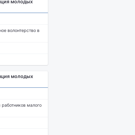
нция молодых
ное волонтерство в
нция молодых
 работников малого