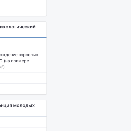
сихологический
вождение взрослых
О (на примере
и")
енция молодых