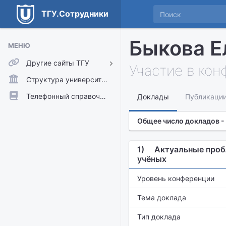
ТГУ.Сотрудники
Быкова Е
МЕНЮ
Другие сайты ТГУ
Участие в ко
ТГУ.Аккаунты
Структура университета
ТГУ.Расписание
Телефонный справочник
Доклады
Публикаци
Главный сайт ТГУ
Общее число докладов -
Moodle
1)
Актуальные проб
учёных
Уровень конференции
Тема доклада
Тип доклада