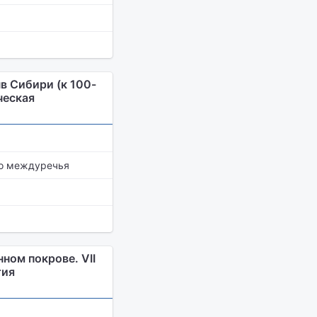
в Сибири (к 100-
ческая
го междуречья
ном покрове. VII
тия