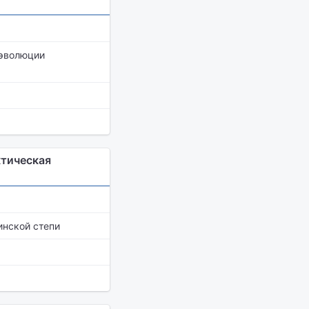
 эволюции
ктическая
нской степи