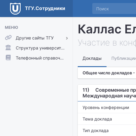
ТГУ.Сотрудники
Каллас Е
МЕНЮ
Другие сайты ТГУ
Участие в ко
ТГУ.Аккаунты
Структура университета
ТГУ.Расписание
Телефонный справочник
Доклады
Публикаци
Главный сайт ТГУ
Общее число докладов -
Moodle
11)
Современные пр
Международная науч
Уровень конференции
Тема доклада
Тип доклада