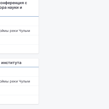
конференция с
ра науки и
поймы реки Чулым
о института
поймы реки Чулым