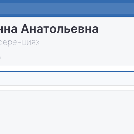
нна Анатольевна
нференциях
и