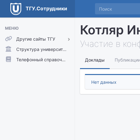
ТГУ.Сотрудники
Котляр И
МЕНЮ
Другие сайты ТГУ
Участие в ко
ТГУ.Аккаунты
Структура университета
ТГУ.Расписание
Телефонный справочник
Доклады
Публикаци
Главный сайт ТГУ
Moodle
Нет данных