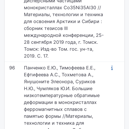
дисперсными частицами
монокристаллах Co35Ni35Al30 //
Материалы, технологии и техника
для освоения Арктики и Сибири :
cборник тезисов III
международной конференции, 25-
28 сентября 2019 года, г. Томск.
Томск: Изд-во Том. гос. ун-та,
2019. С. 17.
96
Панченко Е.Ю., Тимофеева Е.Е.,
Ефтифеева А.С., Тохметова А.,
Янушоните Элеонора, Суриков
Н.Ю., Чумляков Ю.И. Большие
низкотемпературные обратимые
деформации в монокристаллах
ферромагнитных сплавов с
памятью формы //Материалы,
технологии и техника для