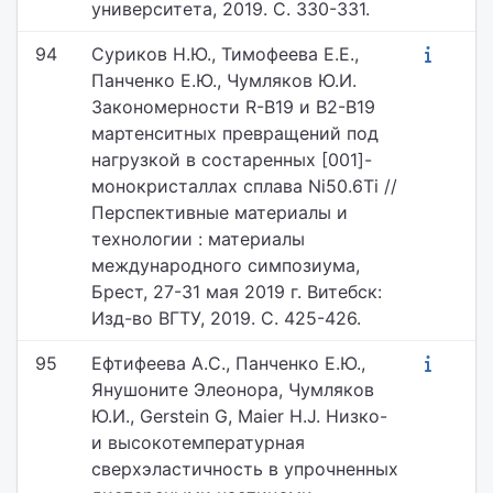
университета, 2019. С. 330-331.
94
Суриков Н.Ю., Тимофеева Е.Е.,
Панченко Е.Ю., Чумляков Ю.И.
Закономерности R-B19 и B2-B19
мартенситных превращений под
нагрузкой в состаренных [001]-
монокристаллах сплава Ni50.6Ti //
Перспективные материалы и
технологии : материалы
международного симпозиума,
Брест, 27-31 мая 2019 г. Витебск:
Изд-во ВГТУ, 2019. С. 425-426.
95
Ефтифеева А.С., Панченко Е.Ю.,
Янушоните Элеонора, Чумляков
Ю.И., Gerstein G, Maier H.J. Низко-
и высокотемпературная
сверхэластичность в упрочненных