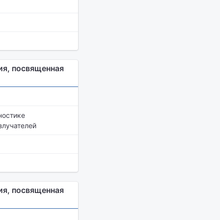
ия, посвященная
ностике
злучателей
ия, посвященная