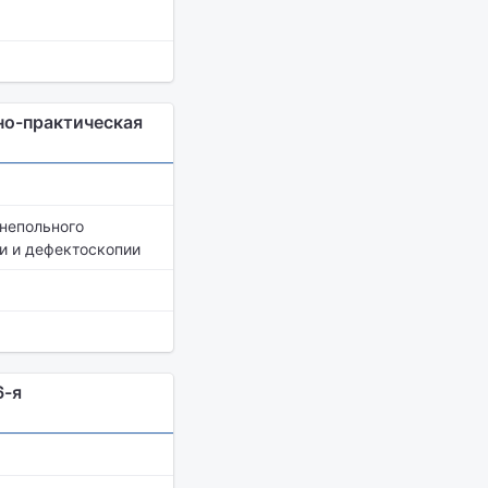
но-практическая
непольного
и и дефектоскопии
6-я