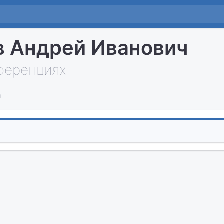
 Андрей Иванович
нференциях
и