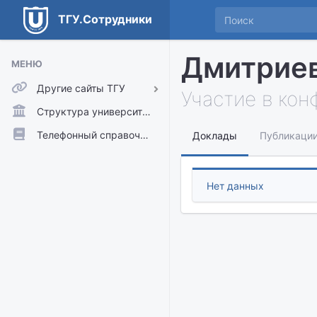
ТГУ.Сотрудники
Дмитриев
МЕНЮ
Другие сайты ТГУ
Участие в ко
ТГУ.Аккаунты
Структура университета
ТГУ.Расписание
Телефонный справочник
Доклады
Публикаци
Главный сайт ТГУ
Moodle
Нет данных