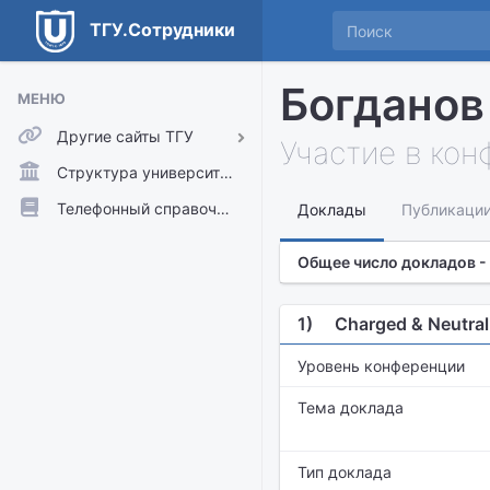
ТГУ.Сотрудники
Богданов
МЕНЮ
Другие сайты ТГУ
Участие в ко
ТГУ.Аккаунты
Структура университета
ТГУ.Расписание
Телефонный справочник
Доклады
Публикаци
Главный сайт ТГУ
Общее число докладов -
Moodle
1)
Charged & Neutral
Уровень конференции
Тема доклада
Тип доклада