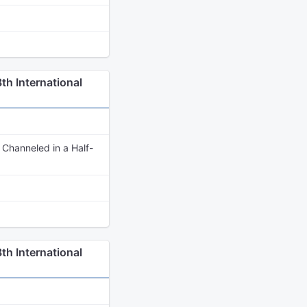
h International
s Channeled in a Half-
h International