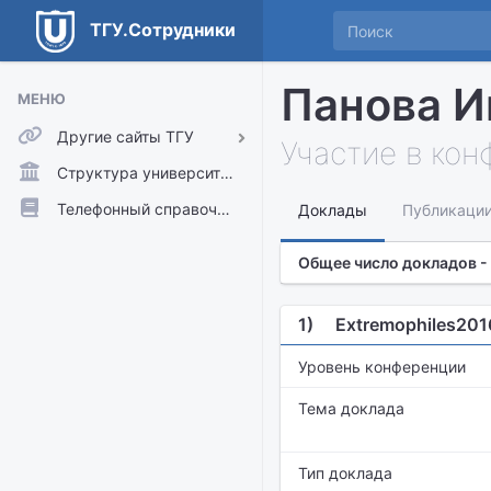
ТГУ.Сотрудники
Панова И
МЕНЮ
Другие сайты ТГУ
Участие в ко
ТГУ.Аккаунты
Структура университета
ТГУ.Расписание
Телефонный справочник
Доклады
Публикаци
Главный сайт ТГУ
Общее число докладов -
Moodle
1)
Extremophiles2016
Уровень конференции
Тема доклада
Тип доклада