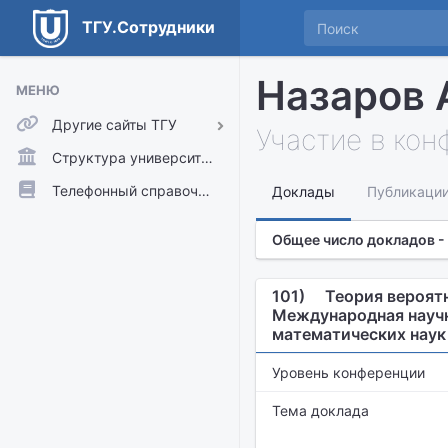
ТГУ.Сотрудники
Назаров 
МЕНЮ
Другие сайты ТГУ
Участие в ко
ТГУ.Аккаунты
Структура университета
ТГУ.Расписание
Телефонный справочник
Доклады
Публикаци
Главный сайт ТГУ
Общее число докладов -
Moodle
101)
Теория вероятн
Международная научн
математических наук
Уровень конференции
Тема доклада