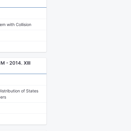
m with Collision
- 2014. XIII
stribution of States
mers