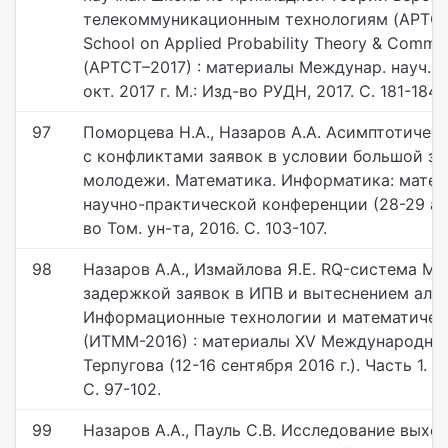
телекоммуникационным технологиям (APTCT–2
School on Applied Probability Theory & Commu
(АPTCT–2017) : материалы Междунар. науч. ко
окт. 2017 г. М.: Изд-во РУДН, 2017. С. 181-184.
97
Поморцева Н.А., Назаров А.А. Асимптотичес
с конфликтами заявок в условии большой за
молодежи. Математика. Информатика: мате
научно-практической конференции (28-29 апрел
во Том. ун-та, 2016. С. 103-107.
98
Назаров А.А., Измайлова Я.Е. RQ-система M|
задержкой заявок в ИПВ и вытеснением альт
Информационные технологии и математичес
(ИТММ-2016) : материалы XV Международной
Терпугова (12-16 сентября 2016 г.). Часть 1. Т
С. 97-102.
99
Назаров А.А., Пауль С.В. Исследование выхо