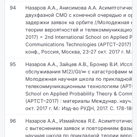
94
Назаров А.А., Анисимова А.А. Асимптотическ
двухфазной СМО с конечной очередью и орб
задержки заявок на орбите //Молодежная на
теории вероятностей и телекоммуникацион
2017) = 2nd International School on Applied Pro
Communications Technologies (АPTCT–2017) :
конф., Россия, Москва, 23-27 окт. 2017 г. М.: 
95
Назаров А.А., Зайцев А.В., Бронер В.И. Исс
обслуживания M(2)/GI/∞ с катастрофами мет
Молодежная научная школа по прикладной т
телекоммуникационным технологиям (APTCT–2
School on Applied Probability Theory & Commu
(АPTCT–2017) : материалы Междунар. науч. ко
окт. 2017 г. М.: Изд-во РУДН, 2017. С. 178-180.
96
Назаров А.А., Измайлова Я.Е. Асимптотичес
с вытеснением заявок и повторением фазы 
научная школа по прикладной теории вероят