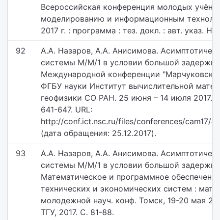
Всероссийская конференция молодых учёны
моделированию и информационным технология
2017 г. : программа : тез. докл. : авт. указ. Н
92
А.А. Назаров, А.А. Анисимова. Асимптотичес
системы M/M/1 в условии большой задержки 
Международной конференции "Марчуковские 
ФГБУ науки Институт вычислительной матем
геофизики СО РАН. 25 июня – 14 июля 2017. Нов
641-647. URL:
http://conf.ict.nsc.ru/files/conferences/cam1
(дата обращения: 25.12.2017).
93
А.А. Назаров, А.А. Анисимова. Асимптотичес
системы M/M/1 в условии большой задержки 
Математическое и программное обеспечени
технических и экономических систем : мат
молодежной науч. конф. Томск, 19-20 мая 20
ТГУ, 2017. С. 81-88.