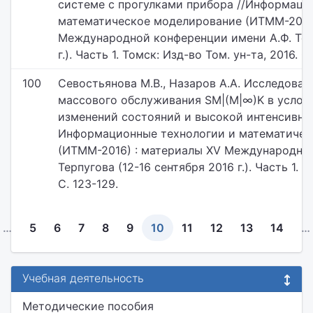
системе с прогулками прибора //Информаци
математическое моделирование (ИТММ-2016)
Международной конференции имени А.Ф. Терп
г.). Часть 1. Томск: Изд-во Том. ун-та, 2016. С.
100
Севостьянова М.В., Назаров А.А. Исследова
массового обслуживания SM|(M|∞)K в услов
изменений состояний и высокой интенсивнос
Информационные технологии и математичес
(ИТММ-2016) : материалы XV Международной
Терпугова (12-16 сентября 2016 г.). Часть 1. Т
С. 123-129.
…
5
6
7
8
9
10
11
12
13
14
…
Учебная деятельность
Методические пособия